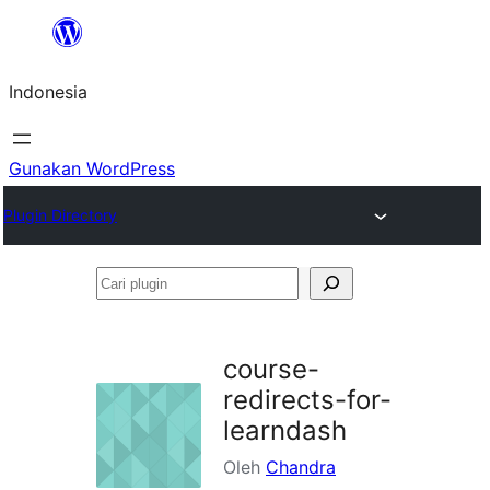
Lewati
ke
Indonesia
konten
Gunakan WordPress
Plugin Directory
Cari
plugin
course-
redirects-for-
learndash
Oleh
Chandra