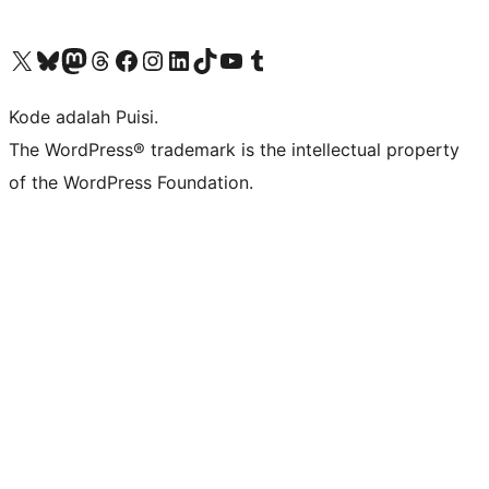
Kunjungi akun X (sebelumnya Twitter) kami
Visit our Bluesky account
Kunjungi akun Mastodon kami
Visit our Threads account
Kunjungi halaman Facebook kami
Kunjungi akun Instagram kami
Kunjungi akun LinkedIn kami
Visit our TikTok account
Kunjungi channel YouTube kami
Visit our Tumblr account
Kode adalah Puisi.
The WordPress® trademark is the intellectual property
of the WordPress Foundation.