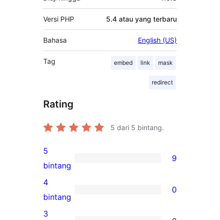
Versi PHP
5.4 atau yang terbaru
Bahasa
English (US)
Tag
embed
link
mask
redirect
Rating
5
dari 5 bintang.
5
9
9
bintang
ulasan
4
0
5-
0
bintang
bintang
ulasan
3