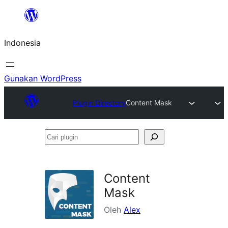
Lewati
ke
Indonesia
konten
Gunakan WordPress
Plugin Directory
Content Mask
Cari
plugin
Content
Mask
Oleh
Alex