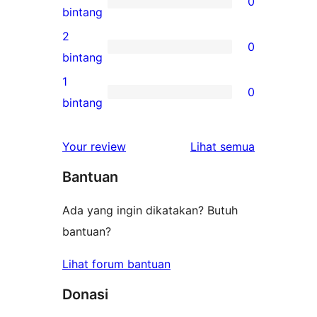
0
4-
0
bintang
bintang
ulasan
2
0
3-
0
bintang
bintang
ulasan
1
0
2-
0
bintang
bintang
ulasan
1-
ulasan
Your review
Lihat semua
bintang
Bantuan
Ada yang ingin dikatakan? Butuh
bantuan?
Lihat forum bantuan
Donasi