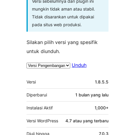
Versi sebelumnya dari plugin ini
mungkin tidak aman atau stabil.
Tidak disarankan untuk dipakai
pada situs web produksi.
Silakan pilih versi yang spesifik
untuk diunduh.
Unduh
Meta
Versi
1.8.5.5
Diperbarui
1 bulan
yang lalu
Instalasi Aktif
1,000+
Versi WordPress
4.7 atau yang terbaru
Diuji hingga
7.0.3