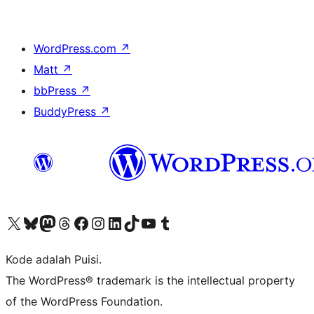
WordPress.com
↗
Matt
↗
bbPress
↗
BuddyPress
↗
Kunjungi akun X (sebelumnya Twitter) kami
Visit our Bluesky account
Kunjungi akun Mastodon kami
Visit our Threads account
Kunjungi halaman Facebook kami
Kunjungi akun Instagram kami
Kunjungi akun LinkedIn kami
Visit our TikTok account
Kunjungi channel YouTube kami
Visit our Tumblr account
Kode adalah Puisi.
The WordPress® trademark is the intellectual property
of the WordPress Foundation.