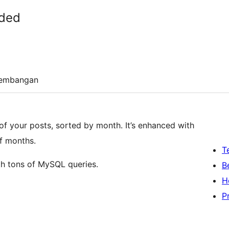
aded
embangan
 of your posts, sorted by month. It’s enhanced with
f months.
T
with tons of MySQL queries.
B
H
P