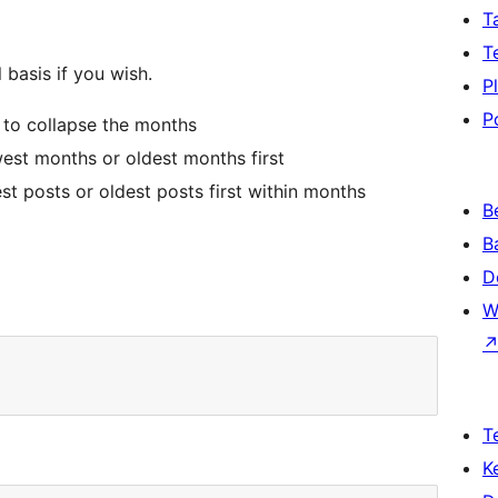
T
T
 basis if you wish.
P
P
t to collapse the months
est months or oldest months first
t posts or oldest posts first within months
B
B
D
W
T
K