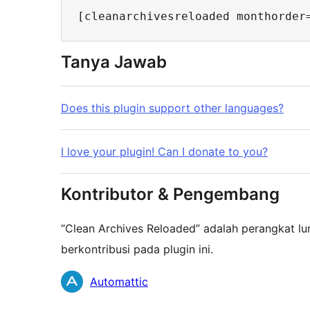
Tanya Jawab
Does this plugin support other languages?
I love your plugin! Can I donate to you?
Kontributor & Pengembang
“Clean Archives Reloaded” adalah perangkat lu
berkontribusi pada plugin ini.
Kontributor
Automattic