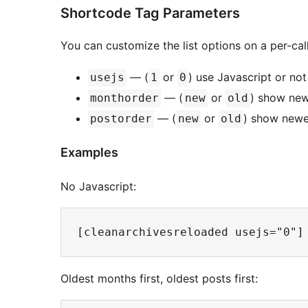
Shortcode Tag Parameters
You can customize the list options on a per-call
— (
or
) use Javascript or no
usejs
1
0
— (
or
) show new
monthorder
new
old
— (
or
) show newes
postorder
new
old
Examples
No Javascript:
Oldest months first, oldest posts first: