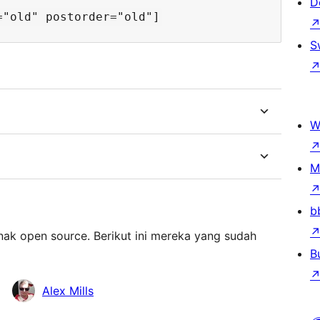
D
S
W
M
b
nak open source. Berikut ini mereka yang sudah
B
Alex Mills