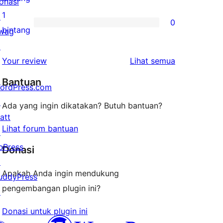
onasi
bintang
ulasan
1
↗
0
2-
0
bintang
wag
bintang
ulasan
↗
1-
ulasan
Your review
Lihat semua
bintang
Bantuan
ordPress.com
↗
Ada yang ingin dikatakan? Butuh bantuan?
att
Lihat forum bantuan
↗
bPress
Donasi
↗
Apakah Anda ingin mendukung
uddyPress
pengembangan plugin ini?
↗
Donasi untuk plugin ini