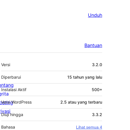
Unduh
Bantuan
Meta
Versi
3.2.0
Diperbarui
15 tahun
yang lalu
entang
Instalasi Aktif
500+
erita
osting
Versi WordPress
2.5 atau yang terbaru
rivasi
Diuji hingga
3.3.2
Bahasa
Lihat semua 4