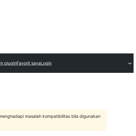
im plugin
Favorit saya
Login
 menghadapi masalah kompatibilitas bila digunakan