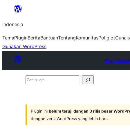
Lewati
ke
Indonesia
konten
Tema
Plugin
Berita
Bantuan
Tentang
Komunitas
Poliglot
Gunak
Gunakan WordPress
Plugin Direct
Cari
plugin
Plugin ini
belum teruji dangan 3 rilis besar WordPr
dengan versi WordPress yang lebih baru.