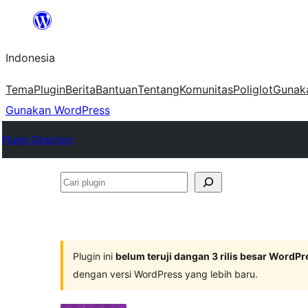
Lewati
ke
Indonesia
konten
Tema
Plugin
Berita
Bantuan
Tentang
Komunitas
Poliglot
Gunak
Gunakan WordPress
Plugin Directory
Cari
plugin
Plugin ini
belum teruji dangan 3 rilis besar WordPr
dengan versi WordPress yang lebih baru.