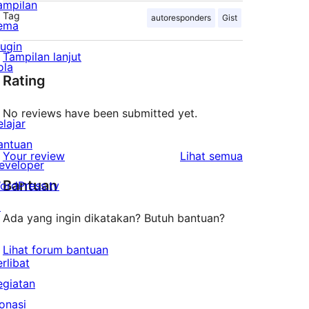
ampilan
Tag
autoresponders
Gist
ema
lugin
Tampilan lanjut
ola
Rating
No reviews have been submitted yet.
elajar
antuan
ulasan
Your review
Lihat semua
eveloper
Bantuan
ordPress.tv
↗
Ada yang ingin dikatakan? Butuh bantuan?
Lihat forum bantuan
erlibat
egiatan
onasi