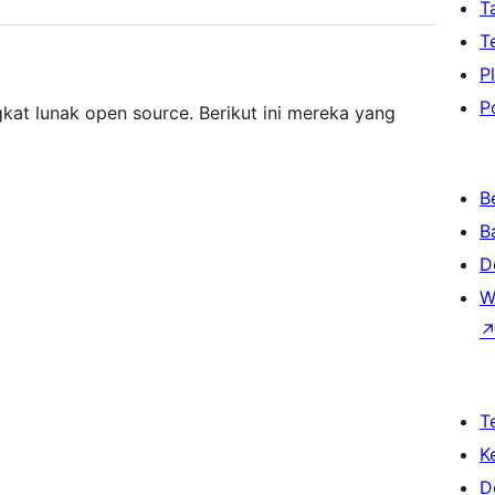
T
T
P
P
kat lunak open source. Berikut ini mereka yang
B
B
D
W
T
K
D