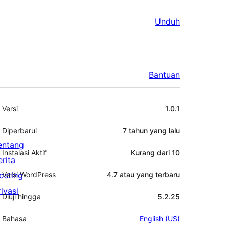
Unduh
Bantuan
Meta
Versi
1.0.1
Diperbarui
7 tahun
yang lalu
entang
Instalasi Aktif
Kurang dari 10
erita
osting
Versi WordPress
4.7 atau yang terbaru
rivasi
Diuji hingga
5.2.25
Bahasa
English (US)