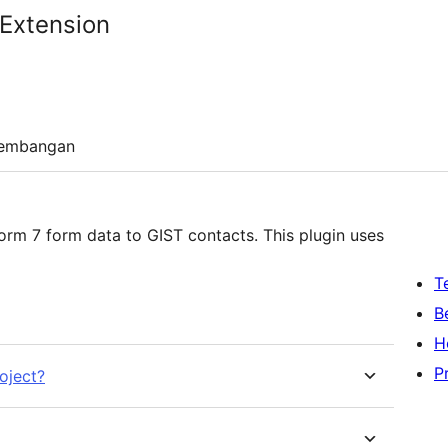
 Extension
embangan
rm 7 form data to GIST contacts. This plugin uses
T
B
H
P
oject?