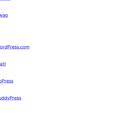
↗
wag
↗
ordPress.com
↗
att
↗
bPress
↗
uddyPress
↗