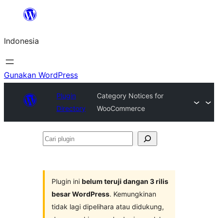
Lewati
ke
Indonesia
konten
Gunakan WordPress
Plugin
Category Notices for
Directory
WooCommerce
Cari
plugin
Plugin ini
belum teruji dangan 3 rilis
besar WordPress
. Kemungkinan
tidak lagi dipelihara atau didukung,