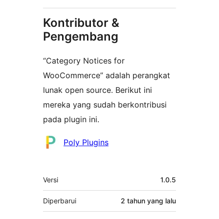
Kontributor &
Pengembang
“Category Notices for
WooCommerce” adalah perangkat
lunak open source. Berikut ini
mereka yang sudah berkontribusi
pada plugin ini.
Kontributor
Poly Plugins
Meta
Versi
1.0.5
Diperbarui
2 tahun
yang lalu