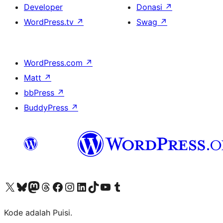
Developer
Donasi
↗
WordPress.tv
↗
Swag
↗
WordPress.com
↗
Matt
↗
bbPress
↗
BuddyPress
↗
Kunjungi akun X (sebelumnya Twitter) kami
Visit our Bluesky account
Kunjungi akun Mastodon kami
Visit our Threads account
Kunjungi halaman Facebook kami
Kunjungi akun Instagram kami
Kunjungi akun LinkedIn kami
Visit our TikTok account
Kunjungi channel YouTube kami
Visit our Tumblr account
Kode adalah Puisi.