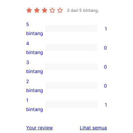
3
dari 5 bintang.
5
1
1
bintang
ulasan
4
0
5-
0
bintang
bintang
ulasan
3
0
4-
0
bintang
bintang
ulasan
2
0
3-
0
bintang
bintang
ulasan
1
1
2-
1
bintang
bintang
ulasan
1-
ulasan
Your review
Lihat semua