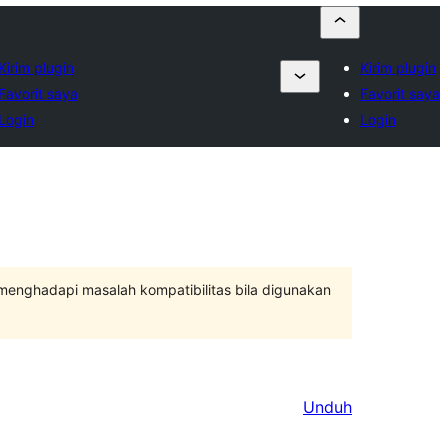
Kirim plugin
Kirim plugin
Favorit saya
Favorit saya
Login
Login
 menghadapi masalah kompatibilitas bila digunakan
Unduh