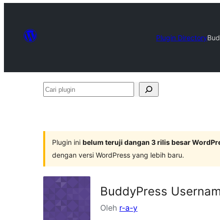
Plugin Directory
Bud
Cari
plugin
Plugin ini
belum teruji dangan 3 rilis besar WordPr
dengan versi WordPress yang lebih baru.
BuddyPress Usernam
Oleh
r-a-y