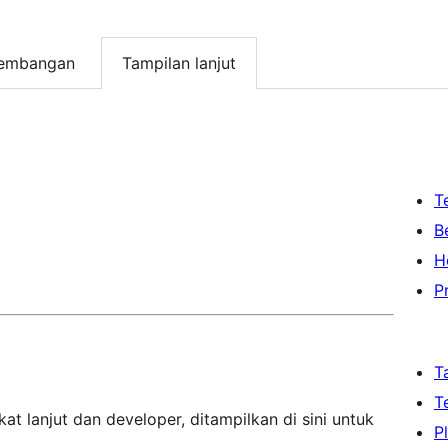
embangan
Tampilan lanjut
T
B
H
P
T
T
at lanjut dan developer, ditampilkan di sini untuk
P