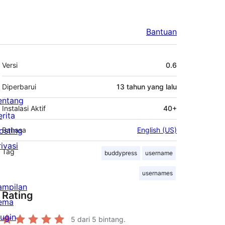
Bantuan
Meta
Versi
0.6
Diperbarui
13 tahun
yang lalu
entang
Instalasi Aktif
40+
erita
osting
Bahasa
English (US)
rivasi
Tag
buddypress
username
usernames
ampilan
Rating
ema
lugin
5
dari 5 bintang.