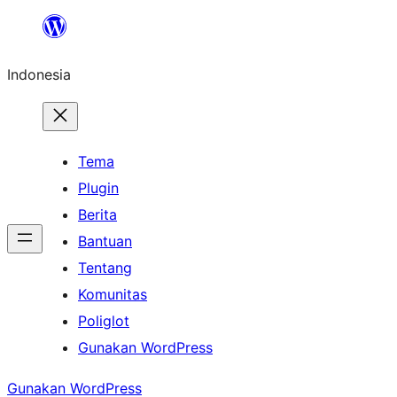
Lewati
ke
Indonesia
konten
Tema
Plugin
Berita
Bantuan
Tentang
Komunitas
Poliglot
Gunakan WordPress
Gunakan WordPress