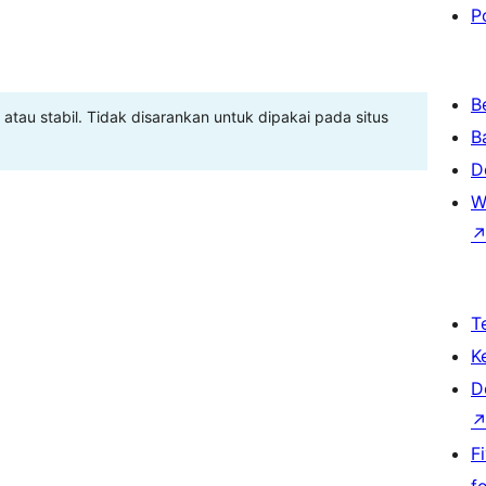
P
B
 atau stabil. Tidak disarankan untuk dipakai pada situs
B
D
W
T
K
D
F