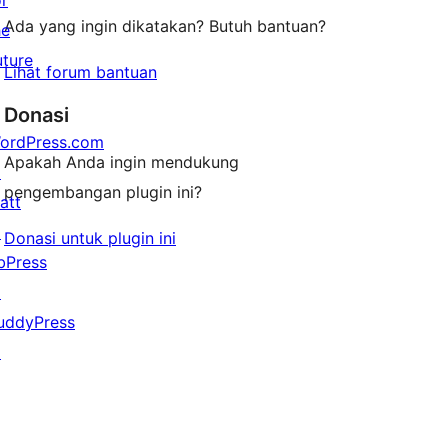
or
Ada yang ingin dikatakan? Butuh bantuan?
he
uture
Lihat forum bantuan
Donasi
ordPress.com
Apakah Anda ingin mendukung
↗
pengembangan plugin ini?
att
↗
Donasi untuk plugin ini
bPress
↗
uddyPress
↗