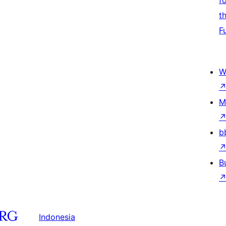
f
t
F
W
M
b
B
Indonesia