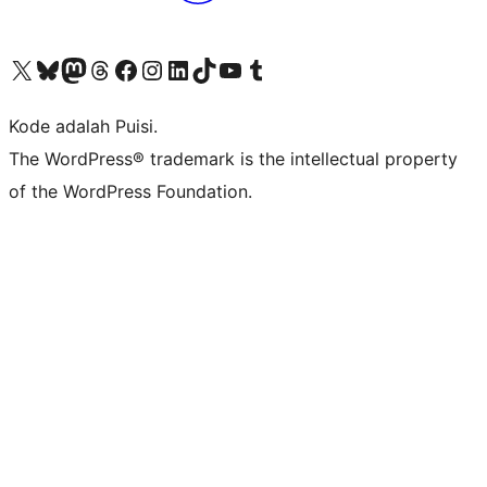
Kunjungi akun X (sebelumnya Twitter) kami
Visit our Bluesky account
Kunjungi akun Mastodon kami
Visit our Threads account
Kunjungi halaman Facebook kami
Kunjungi akun Instagram kami
Kunjungi akun LinkedIn kami
Visit our TikTok account
Kunjungi channel YouTube kami
Visit our Tumblr account
Kode adalah Puisi.
The WordPress® trademark is the intellectual property
of the WordPress Foundation.