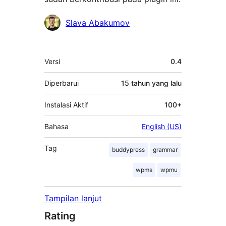
Kontributor
Slava Abakumov
Meta
Versi
0.4
Diperbarui
15 tahun
yang lalu
Instalasi Aktif
100+
Bahasa
English (US)
Tag
buddypress
grammar
wpms
wpmu
Tampilan lanjut
Rating