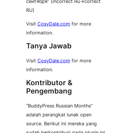
сентября” (incorrect Ru->correct
RU)
Visit
CosyDale.com
for more
information.
Tanya Jawab
Visit
CosyDale.com
for more
information.
Kontributor &
Pengembang
“BuddyPress Russian Months”
adalah perangkat lunak open
source. Berikut ini mereka yang
sudah berkontribusi pada plugin ini.