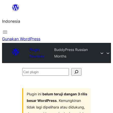
Lewati
ke
Indonesia
konten
Gunakan WordPress
Plugin
BuddyPress Russian
Directory
Months
Cari
plugin
Plugin ini
belum teruji dangan 3 rilis
besar WordPress
. Kemungkinan
tidak lagi dipelihara atau didukung,