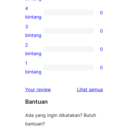
ulasan
4
0
5-
0
bintang
bintang
ulasan
3
0
4-
0
bintang
bintang
ulasan
2
0
3-
0
bintang
bintang
ulasan
1
0
2-
0
bintang
bintang
ulasan
1-
ulasan
Your review
Lihat semua
bintang
Bantuan
Ada yang ingin dikatakan? Butuh
bantuan?