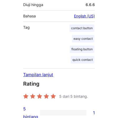
Diuji hingga
6.6.6
Bahasa
English (US)
Tag
contact button
easy contact
floating button
quick contact
Tampilan lanjut
Rating
5
dari 5 bintang.
5
1
1
bintang