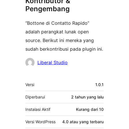
Kontributor &
Pengembang
“Bottone di Contatto Rapido”
adalah perangkat lunak open
source. Berikut ini mereka yang
sudah berkontribusi pada plugin ini.
Kontributor
Liberal Studio
Meta
Versi
1.0.1
Diperbarui
2 tahun
yang lalu
Instalasi Aktif
Kurang dari 10
Versi WordPress
4.0 atau yang terbaru