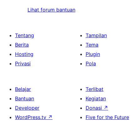
Lihat forum bantuan
Tentang
Tampilan
Berita
Tema
Hosting
Plugin
Privasi
Pola
Belajar
Terlibat
Bantuan
Kegiatan
Developer
Donasi
↗
WordPress.tv
↗
Five for the Future