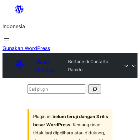
Lewati
ke
Indonesia
konten
Gunakan WordPress
Plugin
Bottone di Contatto
Directory
Rapido
Cari
plugin
Plugin ini
belum teruji dangan 3 rilis
besar WordPress
. Kemungkinan
tidak lagi dipelihara atau didukung,