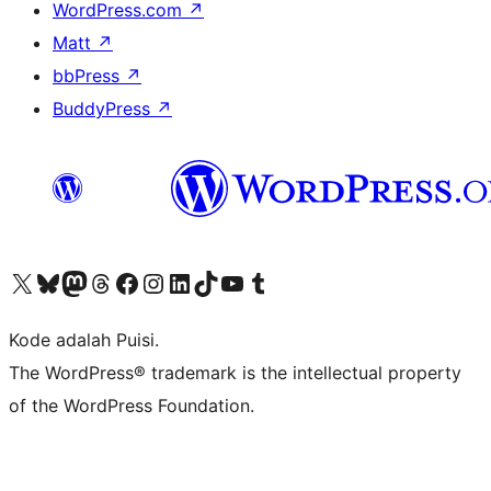
WordPress.com
↗
Matt
↗
bbPress
↗
BuddyPress
↗
Kunjungi akun X (sebelumnya Twitter) kami
Visit our Bluesky account
Kunjungi akun Mastodon kami
Visit our Threads account
Kunjungi halaman Facebook kami
Kunjungi akun Instagram kami
Kunjungi akun LinkedIn kami
Visit our TikTok account
Kunjungi channel YouTube kami
Visit our Tumblr account
Kode adalah Puisi.
The WordPress® trademark is the intellectual property
of the WordPress Foundation.