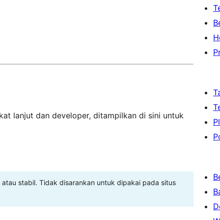
T
B
H
P
T
T
at lanjut dan developer, ditampilkan di sini untuk
P
P
B
 atau stabil. Tidak disarankan untuk dipakai pada situs
B
D