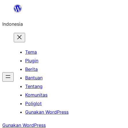
Lewati
ke
Indonesia
konten
Tema
Plugin
Berita
Bantuan
Tentang
Komunitas
Poliglot
Gunakan WordPress
Gunakan WordPress