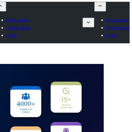
Kirim plugin
Kirim plugin
Favorit saya
Favorit saya
Login
Login