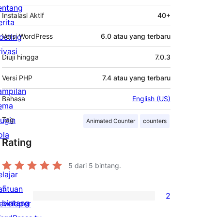
entang
Instalasi Aktif
40+
erita
osting
Versi WordPress
6.0 atau yang terbaru
rivasi
Diuji hingga
7.0.3
Versi PHP
7.4 atau yang terbaru
ampilan
Bahasa
English (US)
ema
lugin
Tag
Animated Counter
counters
ola
Rating
5
dari 5 bintang.
elajar
5
antuan
2
2
bintang
eveloper
ulasan