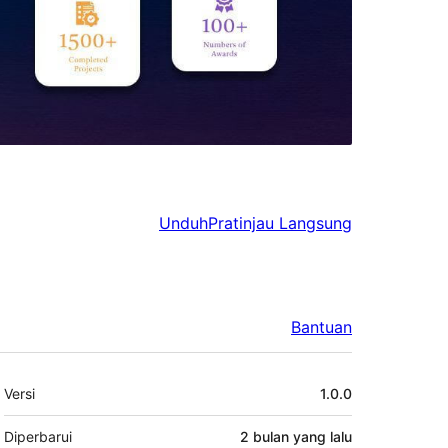
Unduh
Pratinjau Langsung
Bantuan
Meta
Versi
1.0.0
Diperbarui
2 bulan
yang lalu