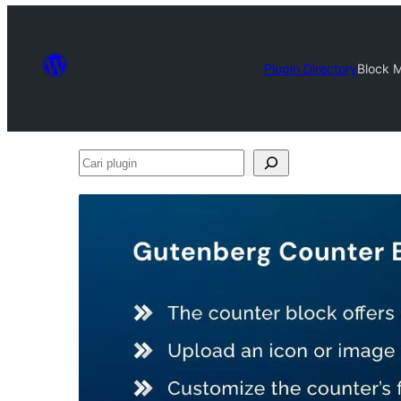
Plugin Directory
Block M
Cari
plugin