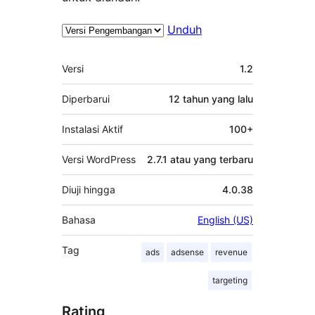
Unduh
Meta
Versi
1.2
Diperbarui
12 tahun
yang lalu
Instalasi Aktif
100+
Versi WordPress
2.7.1 atau yang terbaru
Diuji hingga
4.0.38
Bahasa
English (US)
Tag
ads
adsense
revenue
targeting
Rating