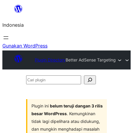
Lewati
ke
Indonesia
konten
Gunakan WordPress
Plugin Directory
Better AdSense Targeting
Cari
plugin
Plugin ini
belum teruji dangan 3 rilis
besar WordPress
. Kemungkinan
tidak lagi dipelihara atau didukung,
dan mungkin menghadapi masalah