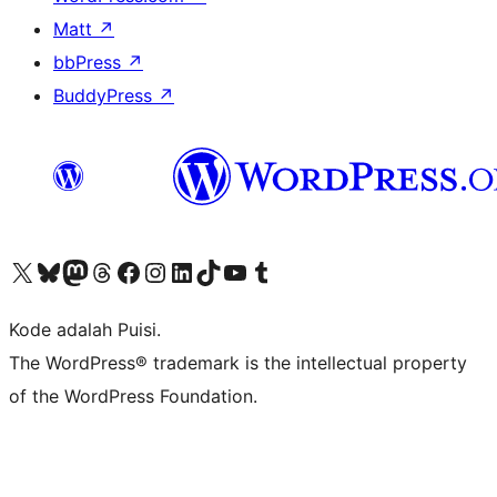
Matt
↗
bbPress
↗
BuddyPress
↗
Kunjungi akun X (sebelumnya Twitter) kami
Visit our Bluesky account
Kunjungi akun Mastodon kami
Visit our Threads account
Kunjungi halaman Facebook kami
Kunjungi akun Instagram kami
Kunjungi akun LinkedIn kami
Visit our TikTok account
Kunjungi channel YouTube kami
Visit our Tumblr account
Kode adalah Puisi.
The WordPress® trademark is the intellectual property
of the WordPress Foundation.