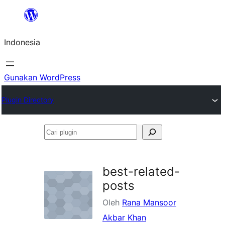
Lewati
ke
Indonesia
konten
Gunakan WordPress
Plugin Directory
Cari
plugin
best-related-
posts
Oleh
Rana Mansoor
Akbar Khan