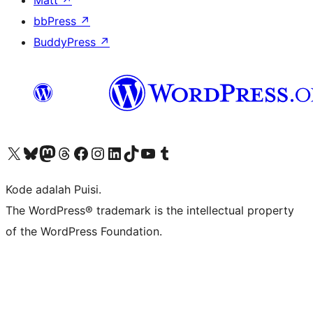
Matt
↗
bbPress
↗
BuddyPress
↗
Kunjungi akun X (sebelumnya Twitter) kami
Visit our Bluesky account
Kunjungi akun Mastodon kami
Visit our Threads account
Kunjungi halaman Facebook kami
Kunjungi akun Instagram kami
Kunjungi akun LinkedIn kami
Visit our TikTok account
Kunjungi channel YouTube kami
Visit our Tumblr account
Kode adalah Puisi.
The WordPress® trademark is the intellectual property
of the WordPress Foundation.