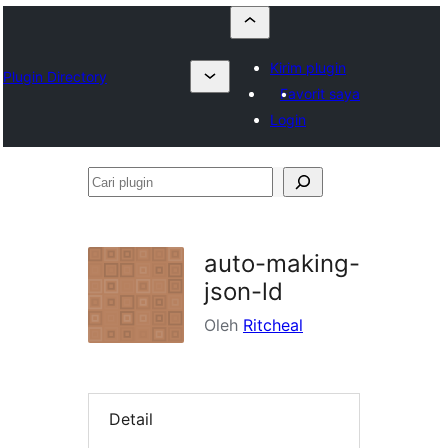
Kirim plugin
Plugin Directory
Favorit saya
Login
Cari
plugin
auto-making-
json-ld
Oleh
Ritcheal
Detail