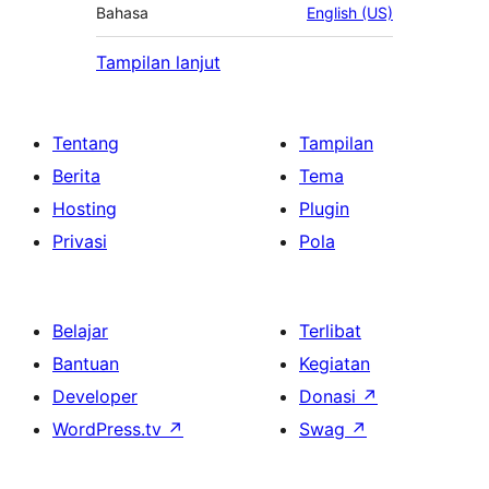
Bahasa
English (US)
Tampilan lanjut
Tentang
Tampilan
Berita
Tema
Hosting
Plugin
Privasi
Pola
Belajar
Terlibat
Bantuan
Kegiatan
Developer
Donasi
↗
WordPress.tv
↗
Swag
↗