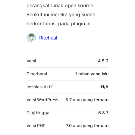
perangkat lunak open source.
Berikut ini mereka yang sudah
berkontribusi pada plugin ini.
Kontributor
Ritcheal
Meta
Versi
4.5.3
Diperbarui
1 tahun
yang lalu
Instalasi Aktif
N/A
Versi WordPress
5.7 atau yang terbaru
Diuji hingga
6.8.7
Versi PHP
7.0 atau yang terbaru