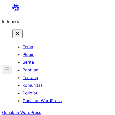
Lewati
ke
Indonesia
konten
Tema
Plugin
Berita
Bantuan
Tentang
Komunitas
Poliglot
Gunakan WordPress
Gunakan WordPress