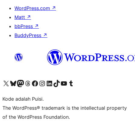
WordPress.com
↗
Matt
↗
bbPress
↗
BuddyPress
↗
Kunjungi akun X (sebelumnya Twitter) kami
Visit our Bluesky account
Kunjungi akun Mastodon kami
Visit our Threads account
Kunjungi halaman Facebook kami
Kunjungi akun Instagram kami
Kunjungi akun LinkedIn kami
Visit our TikTok account
Kunjungi channel YouTube kami
Visit our Tumblr account
Kode adalah Puisi.
The WordPress® trademark is the intellectual property
of the WordPress Foundation.