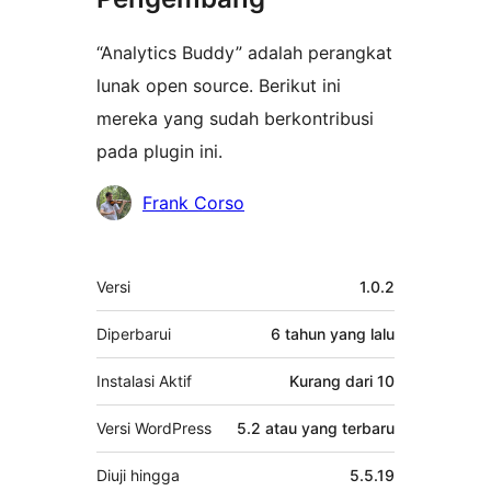
“Analytics Buddy” adalah perangkat
lunak open source. Berikut ini
mereka yang sudah berkontribusi
pada plugin ini.
Kontributor
Frank Corso
Meta
Versi
1.0.2
Diperbarui
6 tahun
yang lalu
Instalasi Aktif
Kurang dari 10
Versi WordPress
5.2 atau yang terbaru
Diuji hingga
5.5.19