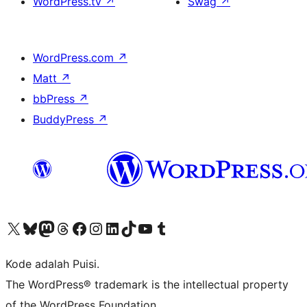
WordPress.tv
↗
Swag
↗
WordPress.com
↗
Matt
↗
bbPress
↗
BuddyPress
↗
Kunjungi akun X (sebelumnya Twitter) kami
Visit our Bluesky account
Kunjungi akun Mastodon kami
Visit our Threads account
Kunjungi halaman Facebook kami
Kunjungi akun Instagram kami
Kunjungi akun LinkedIn kami
Visit our TikTok account
Kunjungi channel YouTube kami
Visit our Tumblr account
Kode adalah Puisi.
The WordPress® trademark is the intellectual property
of the WordPress Foundation.