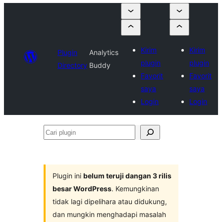
Kirim
Kirim
Plugin
Analytics
plugin
plugin
Directory
Buddy
Favorit
Favorit
saya
saya
Login
Login
Cari
plugin
Plugin ini
belum teruji dangan 3 rilis
besar WordPress
. Kemungkinan
tidak lagi dipelihara atau didukung,
dan mungkin menghadapi masalah