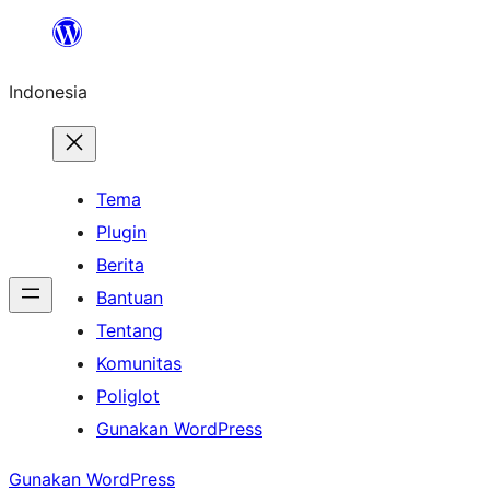
Lewati
ke
Indonesia
konten
Tema
Plugin
Berita
Bantuan
Tentang
Komunitas
Poliglot
Gunakan WordPress
Gunakan WordPress