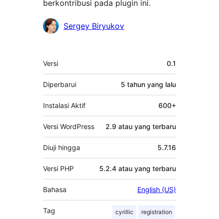
berkontribusi pada plugin ini.
Kontributor
Sergey Biryukov
Meta
Versi
0.1
Diperbarui
5 tahun
yang lalu
Instalasi Aktif
600+
Versi WordPress
2.9 atau yang terbaru
Diuji hingga
5.7.16
Versi PHP
5.2.4 atau yang terbaru
Bahasa
English (US)
Tag
cyrillic
registration