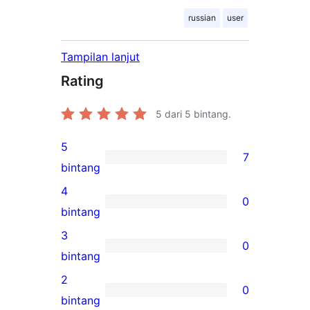
russian
user
Tampilan lanjut
Rating
5
dari 5 bintang.
5
7
7
bintang
ulasan
4
0
5-
0
bintang
bintang
ulasan
3
0
4-
0
bintang
bintang
ulasan
2
0
3-
0
bintang