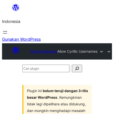
Lewati
ke
Indonesia
konten
Gunakan WordPress
Plugin Directory
Allow Cyrillic Usernames
Cari
plugin
Plugin ini
belum teruji dangan 3 rilis
besar WordPress
. Kemungkinan
tidak lagi dipelihara atau didukung,
dan mungkin menghadapi masalah