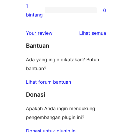
bintang
ulasan
1
0
2-
0
bintang
bintang
ulasan
1-
ulasan
Your review
Lihat semua
bintang
Bantuan
Ada yang ingin dikatakan? Butuh
bantuan?
Lihat forum bantuan
Donasi
Apakah Anda ingin mendukung
pengembangan plugin ini?
Donasi untuk plugin ini