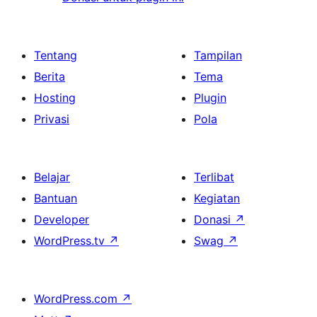
Tentang
Tampilan
Berita
Tema
Hosting
Plugin
Privasi
Pola
Belajar
Terlibat
Bantuan
Kegiatan
Developer
Donasi
↗
WordPress.tv
↗
Swag
↗
WordPress.com
↗