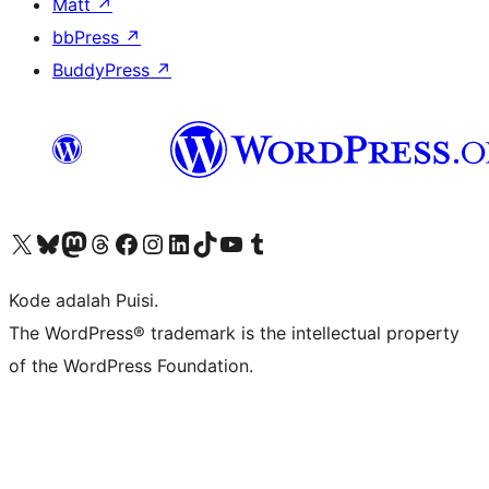
Matt
↗
bbPress
↗
BuddyPress
↗
Kunjungi akun X (sebelumnya Twitter) kami
Visit our Bluesky account
Kunjungi akun Mastodon kami
Visit our Threads account
Kunjungi halaman Facebook kami
Kunjungi akun Instagram kami
Kunjungi akun LinkedIn kami
Visit our TikTok account
Kunjungi channel YouTube kami
Visit our Tumblr account
Kode adalah Puisi.
The WordPress® trademark is the intellectual property
of the WordPress Foundation.