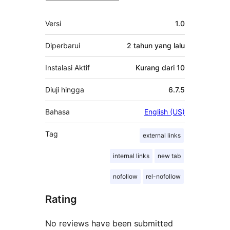
Meta
Versi
1.0
Diperbarui
2 tahun
yang lalu
Instalasi Aktif
Kurang dari 10
Diuji hingga
6.7.5
Bahasa
English (US)
Tag
external links
internal links
new tab
nofollow
rel-nofollow
Rating
No reviews have been submitted