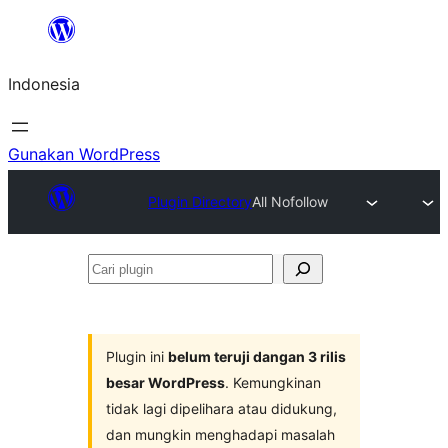
Lewati
ke
Indonesia
konten
Gunakan WordPress
Plugin Directory
All Nofollow
Cari
plugin
Plugin ini
belum teruji dangan 3 rilis
besar WordPress
. Kemungkinan
tidak lagi dipelihara atau didukung,
dan mungkin menghadapi masalah