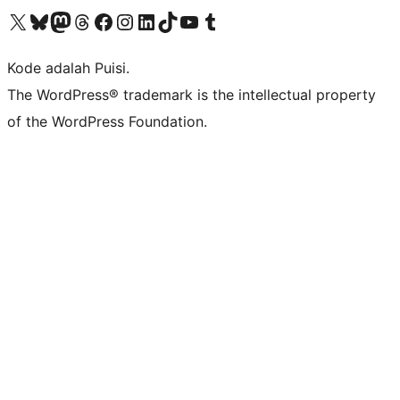
Kunjungi akun X (sebelumnya Twitter) kami
Visit our Bluesky account
Kunjungi akun Mastodon kami
Visit our Threads account
Kunjungi halaman Facebook kami
Kunjungi akun Instagram kami
Kunjungi akun LinkedIn kami
Visit our TikTok account
Kunjungi channel YouTube kami
Visit our Tumblr account
Kode adalah Puisi.
The WordPress® trademark is the intellectual property
of the WordPress Foundation.