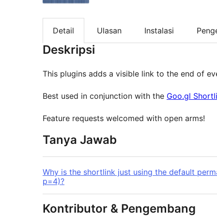
Detail
Ulasan
Instalasi
Peng
Deskripsi
This plugins adds a visible link to the end of ev
Best used in conjunction with the
Goo.gl Shortl
Feature requests welcomed with open arms!
Tanya Jawab
Why is the shortlink just using the default perm
p=4)?
Kontributor & Pengembang