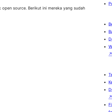
P
k open source. Berikut ini mereka yang sudah
B
B
D
W
T
K
D
F