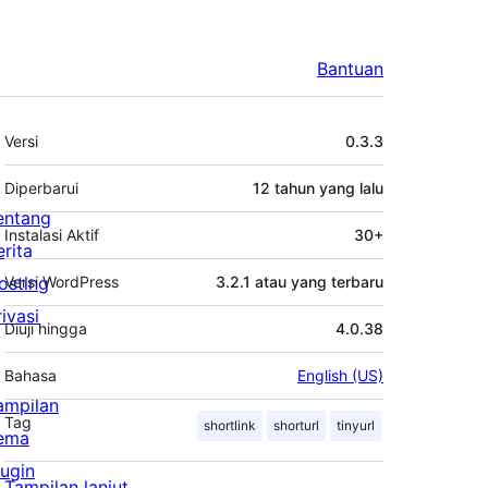
Bantuan
Meta
Versi
0.3.3
Diperbarui
12 tahun
yang lalu
entang
Instalasi Aktif
30+
erita
osting
Versi WordPress
3.2.1 atau yang terbaru
rivasi
Diuji hingga
4.0.38
Bahasa
English (US)
ampilan
Tag
shortlink
shorturl
tinyurl
ema
lugin
Tampilan lanjut