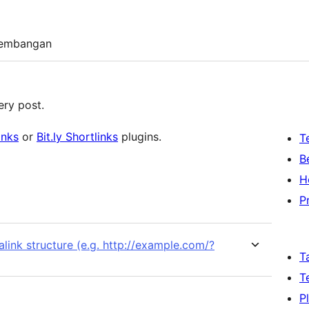
embangan
ery post.
inks
or
Bit.ly Shortlinks
plugins.
T
B
H
P
alink structure (e.g. http://example.com/?
T
T
P