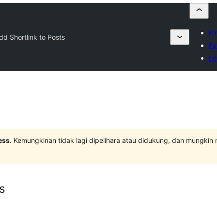
Ki
dd Shortlink to Posts
Fa
Lo
ess
. Kemungkinan tidak lagi dipelihara atau didukung, dan mungkin
s