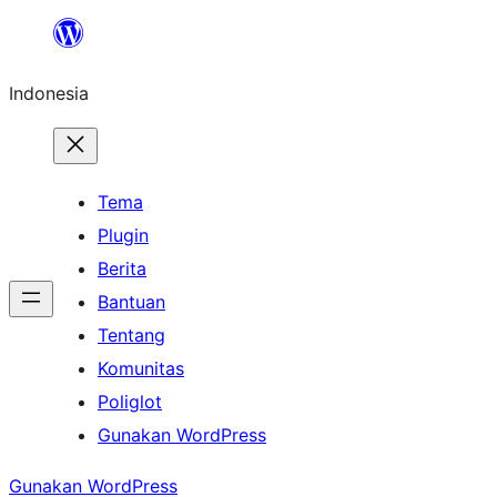
Lewati
ke
Indonesia
konten
Tema
Plugin
Berita
Bantuan
Tentang
Komunitas
Poliglot
Gunakan WordPress
Gunakan WordPress