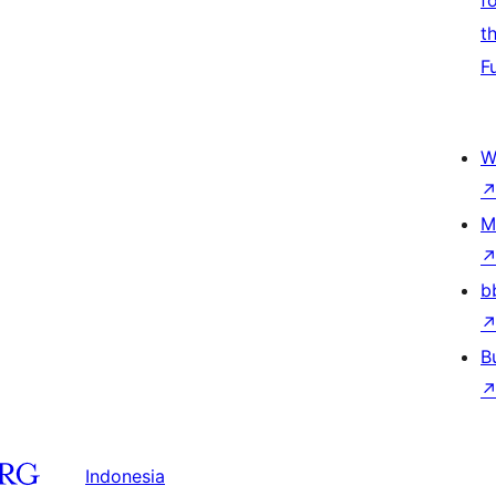
f
t
F
W
M
b
B
Indonesia