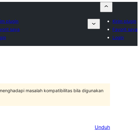
rim plugin
Kirim plugin
vorit saya
Favorit saya
gin
Login
 menghadapi masalah kompatibilitas bila digunakan
Unduh