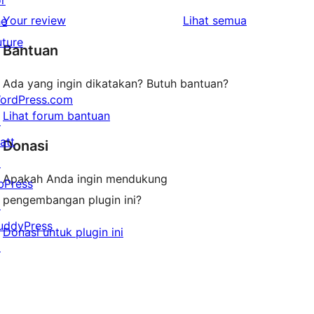
or
1-
ulasan
Your review
Lihat semua
he
bintang
uture
Bantuan
Ada yang ingin dikatakan? Butuh bantuan?
ordPress.com
Lihat forum bantuan
↗
att
Donasi
↗
Apakah Anda ingin mendukung
bPress
pengembangan plugin ini?
↗
uddyPress
Donasi untuk plugin ini
↗