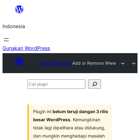
Lewati
ke
Indonesia
konten
Gunakan WordPress
Plugin Directory
Add or Remove Www
Cari
plugin
Plugin ini
belum teruji dangan 3 rilis
besar WordPress
. Kemungkinan
tidak lagi dipelihara atau didukung,
dan mungkin menghadapi masalah