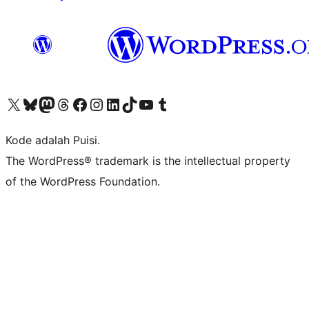
Kunjungi akun X (sebelumnya Twitter) kami
Visit our Bluesky account
Kunjungi akun Mastodon kami
Visit our Threads account
Kunjungi halaman Facebook kami
Kunjungi akun Instagram kami
Kunjungi akun LinkedIn kami
Visit our TikTok account
Kunjungi channel YouTube kami
Visit our Tumblr account
Kode adalah Puisi.
The WordPress® trademark is the intellectual property
of the WordPress Foundation.