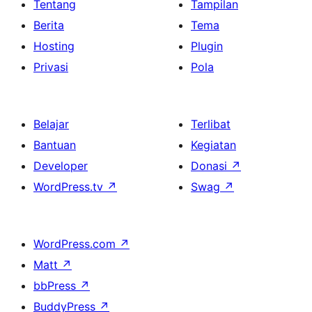
Tentang
Tampilan
Berita
Tema
Hosting
Plugin
Privasi
Pola
Belajar
Terlibat
Bantuan
Kegiatan
Developer
Donasi
↗
WordPress.tv
↗
Swag
↗
WordPress.com
↗
Matt
↗
bbPress
↗
BuddyPress
↗