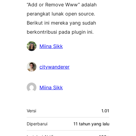
“Add or Remove Www” adalah
perangkat lunak open source.
Berikut ini mereka yang sudah
berkontribusi pada plugin ini.
Kontributor
Miina Sikk
citywanderer
Miina Sikk
Meta
Versi
1.01
Diperbarui
11 tahun
yang lalu