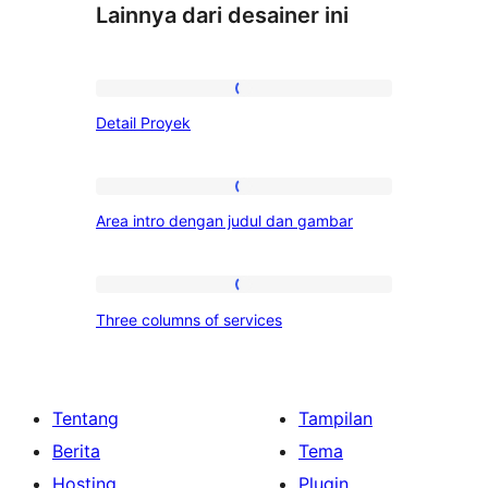
Lainnya dari desainer ini
Detail
Detail Proyek
Proyek
Area
Area intro dengan judul dan gambar
intro
dengan
judul
Three
Three columns of services
dan
columns
gambar
of
services
Tentang
Tampilan
Berita
Tema
Hosting
Plugin