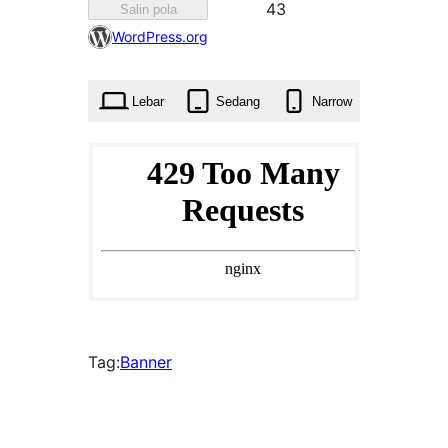
Difavoritkan
43
Salin pola
43
WordPress.org
kali
Lebar
Sedang
Narrow
Tag:
Banner