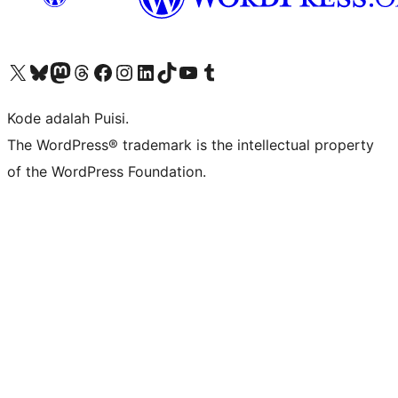
Kunjungi akun X (sebelumnya Twitter) kami
Visit our Bluesky account
Kunjungi akun Mastodon kami
Visit our Threads account
Kunjungi halaman Facebook kami
Kunjungi akun Instagram kami
Kunjungi akun LinkedIn kami
Visit our TikTok account
Kunjungi channel YouTube kami
Visit our Tumblr account
Kode adalah Puisi.
The WordPress® trademark is the intellectual property
of the WordPress Foundation.