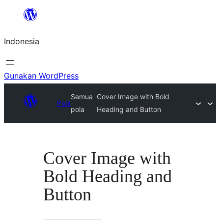
Lewati
ke
Indonesia
konten
Gunakan WordPress
Semua
Cover Image with Bold
Pola
pola
Heading and Button
Cover Image with
Bold Heading and
Button