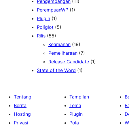
Pengembangan
(11)
PerempuanWP
(1)
Plugin
(1)
Poliglot
(5)
Rilis
(55)
Keamanan
(19)
Pemeliharaan
(7)
Release Candidate
(1)
State of the Word
(1)
Tentang
Tampilan
Be
Berita
Tema
B
Hosting
Plugin
D
Privasi
Pola
W