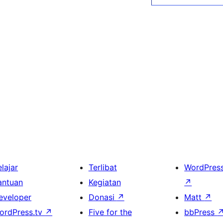
lajar
Terlibat
WordPres
antuan
Kegiatan
↗
eveloper
Donasi
↗
Matt
↗
ordPress.tv
↗
Five for the
bbPress